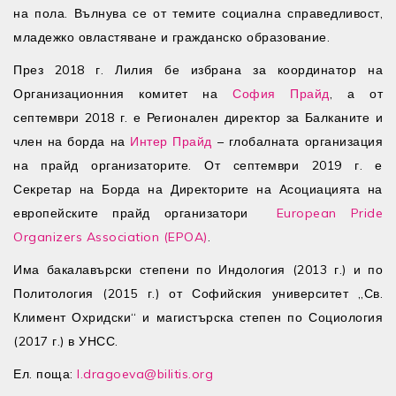
на пола. Вълнува се от темите социална справедливост,
младежко овластяване и гражданско образование.
През 2018 г. Лилия бе избрана за координатор на
Организационния комитет на
София Прайд
, а от
септември 2018 г. е Регионален директор за Балканите и
член на борда на
Интер Прайд
– глобалната организация
на прайд организаторите. От септември 2019 г. е
Секретар на Борда на Директорите на Асоциацията на
европейските прайд организатори
European Pride
Organizers Association (EPOA)
.
Има бакалавърски степени по Индология (2013 г.) и по
Политология (2015 г.) от Софийския университет „Св.
Климент Охридски“ и магистърска степен по Социология
(2017 г.) в УНСС.
Ел. поща:
l.dragoeva@bilitis.org