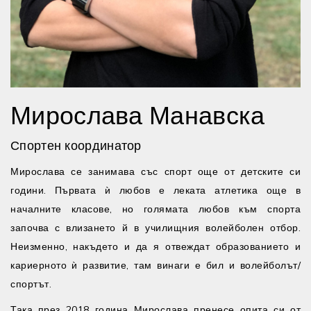
Мирослава Манавска
Спортен координатор
Мирослава се занимава със спорт още от детските си
години. Първата ѝ любов е леката атлетика още в
началните класове, но голямата любов към спорта
започва с влизането й в училищния волейболен отбор.
Неизменно, накъдето и да я отвеждат образованието и
кариерното ѝ развитие, там винаги е бил и волейболът/
спортът.
Така през 2018 година Мирослава пренесе опита си от