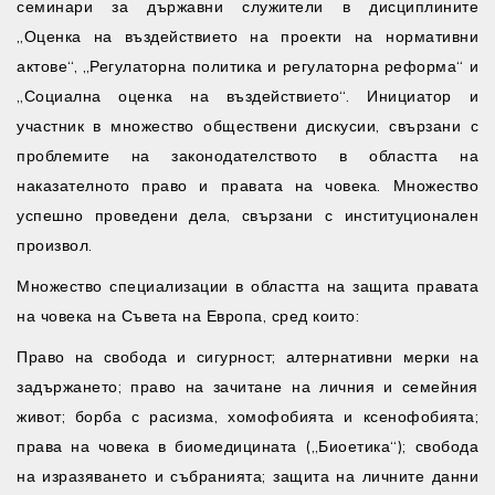
семинари за държавни служители в дисциплините
„Оценка на въздействието на проекти на нормативни
актове“, „Регулаторна политика и регулаторна реформа“ и
„Социална оценка на въздействието“. Инициатор и
участник в множество обществени дискусии, свързани с
проблемите на законодателството в областта на
наказателното право и правата на човека. Множество
успешно проведени дела, свързани с институционален
произвол.
Множество специализации в областта на защита правата
на човека на Съвета на Европа, сред които:
Право на свобода и сигурност; алтернативни мерки на
задържането; право на зачитане на личния и семейния
живот; борба с расизма, хомофобията и ксенофобията;
права на човека в биомедицината („Биоетика“); свобода
на изразяването и събранията; защита на личните данни