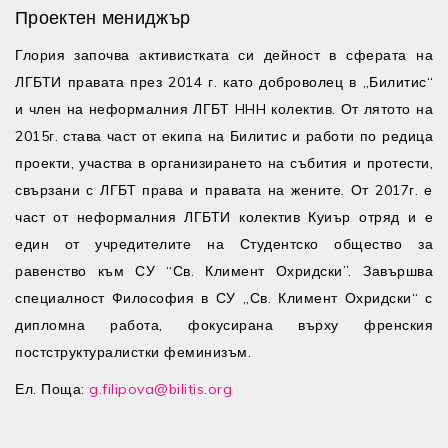
Проектен мениджър
Глория започва активистката си дейност в сферата на
ЛГБТИ правата през 2014 г. като доброволец в „Билитис“
и член на неформалния ЛГБТ HHH колектив. От лятото на
2015г. става част от екипа на Билитис и работи по редица
проекти, участва в организирането на събития и протести,
свързани с ЛГБТ права и правата на жените. От 2017г. е
част от неформалния ЛГБТИ колектив Куиър отряд и е
един от учредителите на Студентско общество за
равенство към СУ “Св. Климент Охридски”. Завършва
специалност Философия в СУ „Св. Климент Охридски“ с
дипломна работа, фокусирана върху френския
постструктуралистки феминизъм.
Ел. Поща:
g.filipova@bilitis.org