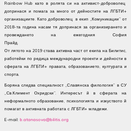
Rainbow Hub като в ролята си на активист-доброволец
допринася и помага за много от дейностите на ЛГБТИ+
организациите. Като доброволец в екип „Комуникации” от
2018-та година насам тя допринася за организирането и
провеждането на ежегодния София
Прай
От лятото на 2019 става активна част от екипа на Билитис,
работейки по редица международни проекти и дейности в
сферата на ЛГБТИ+ правата, образованието, културата и
спорта.
Боряна следва специалност „Славянска филология” в СУ
„Св.Климент Охридски”. Интересът й в сферата на
неформалното образование, психологията и изкуството й
помагат в активната работата с ЛГБТИ+ младежи.
E-mail:
b.atanasova@bilitis.org