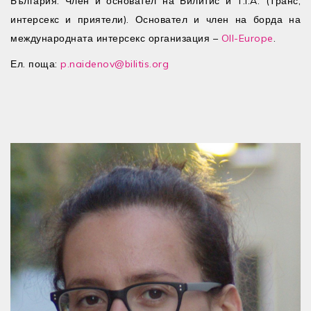
България. Член и основател на Билитис и T.I.A. (Транс,
интерсекс и приятели). Основател и член на борда на
международната интерсекс организация –
OII-Europe
.
Ел. поща:
p.naidenov@bilitis.org