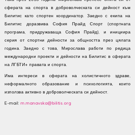
сферата на спорта в доброволческата си дейност към
Билитис като спортен координатор. Заедно с екипа на
Билитис доразвива София Прайд Спорт (спортната
програма, придружаваща София Прайд), и инициира
серия от спортни дейности за общността през цялата
година. Заедно с това, Мирослава
работи по редица
международни проекти и дейности на Билитис в сферата
на ЛГБТИ+ правата и спорта.
Има интереси в сферата на холистичното здраве,
неформалното образование и психологията, които
използва активно в доброволческата си дейност.
E-mail:
m.manavska@bilitis.org