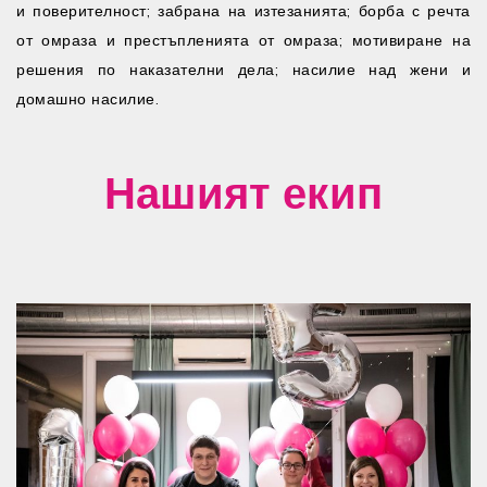
и поверителност; забрана на изтезанията; борба с речта
от омраза и престъпленията от омраза; мотивиране на
решения по наказателни дела; насилие над жени и
домашно насилие.
Нашият екип