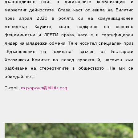
дългогодишен опит в дигиталните комуникации и
маркетинг дейностите. Става част от екипа на Билитис
през април 2020 в ролята си на комуникационен
мениджър. Каузите, които подкрепя са основно
фениминизъм и ЛГБТИ права, като е и сертифициран
лидер на младежки обмени. Тя е носител специален приз
„Вдъхновение на годината“ връчен от Български
Хелзинкски Комитет по повод проекта ѝ, насочен към
разбиване на стереотипите в обществото „Не ми се
обиждай, но…“
E-mail:
m.popova@bilitis.org