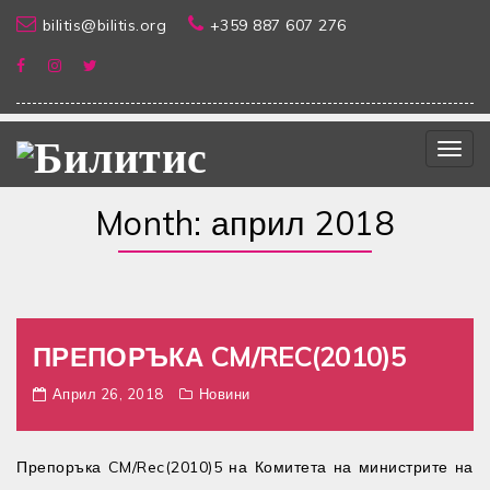
bilitis@bilitis.org
+359 887 607 276
Togg
navig
Month:
април 2018
ПРЕПОРЪКА CM/REC(2010)5
Април 26, 2018
Новини
Препоръка CM/Rec(2010)5 на Комитета на министрите на