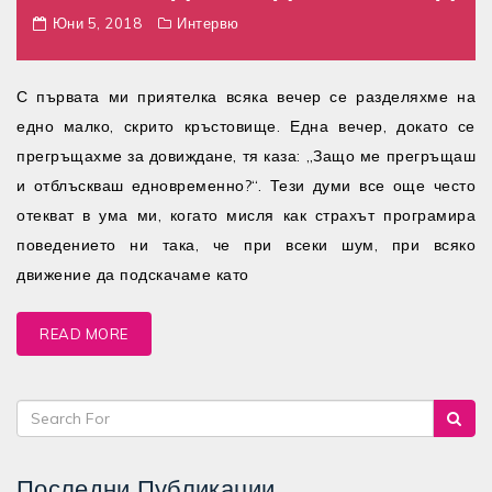
Юни 5, 2018
Интервю
С първата ми приятелка всяка вечер се разделяхме на
едно малко, скрито кръстовище. Една вечер, докато се
прегръщахме за довиждане, тя каза: „Защо ме прегръщаш
и отблъскваш едновременно?“. Тези думи все още често
отекват в ума ми, когато мисля как страхът програмира
поведението ни така, че при всеки шум, при всяко
движение да подскачаме като
READ MORE
Последни Публикации