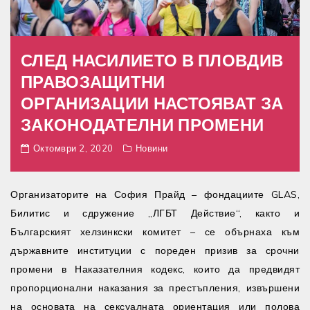
СЛЕД НАСИЛИЕТО В ПЛОВДИВ
ПРАВОЗАЩИТНИ
ОРГАНИЗАЦИИ НАСТОЯВАТ ЗА
ЗАКОНОДАТЕЛНИ ПРОМЕНИ
Октомври 2, 2020
Новини
Организаторите на София Прайд – фондациите GLAS,
Билитис и сдружение „ЛГБТ Действие“, както и
Българският хелзинкски комитет – се обърнаха към
държавните институции с пореден призив за срочни
промени в Наказателния кодекс, които да предвидят
пропорционални наказания за престъпления, извършени
на основата на сексуалната ориентация или полова