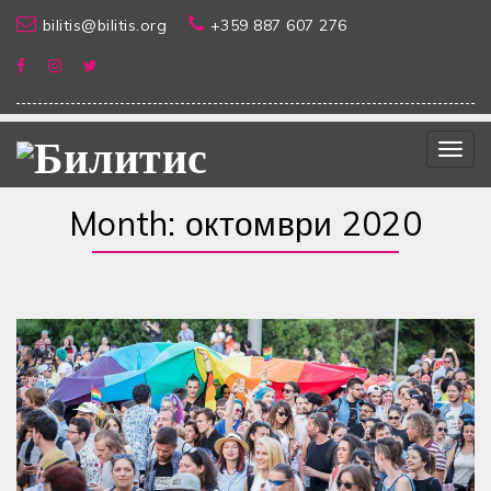
bilitis@bilitis.org
+359 887 607 276
Togg
navig
Month:
октомври 2020