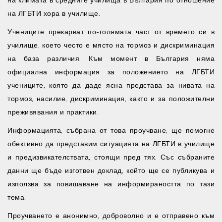
на климата в средните училища в България по отношение
на ЛГБТИ хора в училище.
Учениците прекарват по-голямата част от времето си в
училище, което често е място на тормоз и дискриминация
на база различия. Към момент в България няма
официална информация за положението на ЛГБТИ
учениците, която да даде ясна представа за нивата на
тормоз, насилие, дискриминация, както и за положителни
преживявания и практики.
Информацията, събрана от това проучване, ще помогне
обективно да представим ситуацията на ЛГБТИ в училище
и предизвикателствата, стоящи пред тях. Със събраните
данни ще бъде изготвен доклад, който ще се публикува и
използва за повишаване на информираността по тази
тема.
Проучването е анонимно, доброволно и е отправено към