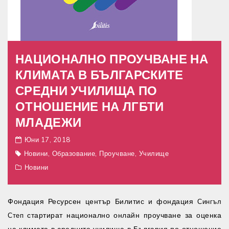
НАЦИОНАЛНО ПРОУЧВАНЕ НА
КЛИМАТА В БЪЛГАРСКИТЕ
СРЕДНИ УЧИЛИЩА ПО
ОТНОШЕНИЕ НА ЛГБТИ
МЛАДЕЖИ
Юни 17, 2018
,
,
,
Новини
Образование
Проучване
Училище
Новини
Фондация Ресурсен център Билитис и фондация
Сингъл
стартират национално онлайн проучване за оценка
Степ