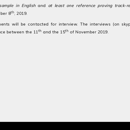
sample in English
and
at least one reference proving track-r
th
ber 8
, 2019.
ements will be contacted for interview. The interviews (on sky
th
th
lace between the 11
and the 15
of November 2019.