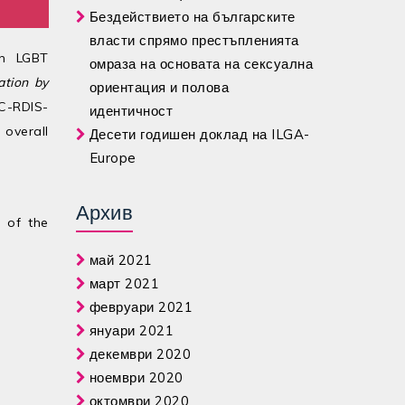
Бездействието на българските
власти спрямо престъпленията
th LGBT
омраза на основата на сексуална
ation by
ориентация и полова
C-RDIS-
идентичност
 overall
Десети годишен доклад на ILGA-
Europe
Архив
 of the
май 2021
март 2021
февруари 2021
януари 2021
декември 2020
ноември 2020
октомври 2020