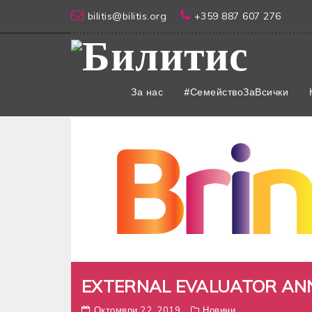
bilitis@bilitis.org
+359 887 607 276
За нас
#СемействоЗаВсички
EXTERNAL EVALUATOR A
Октомври 22, 2019
Новини