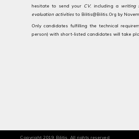
hesitate to send your
CV
, including a
writing 
evaluation activities
to
by Novem
Bilitis@bilitis.org
Only candidates fulfilling the technical requir
person) with short-listed candidates will take p
Copyright 2019. Bilitis. All rights reserved