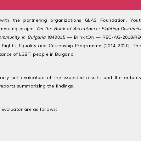
r with the partnering organizations GLAS Foundation, You
ementing project
On the Brink of Acceptance: Fighting Discrimin
mmunity in Bulgaria
(849015 — BrinkItOn — REC-AG-2018/RE
Rights, Equality and Citizenship Programme (2014-2020). The
tance of LGBTI people in Bulgaria.
arry out evaluation of the expected results and the outputs
 reports summarizing the findings.
 Evaluator are as follows: