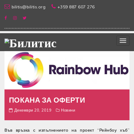
bilitis@bilitis.org
+359 887 607 276
Togg
navig
ПОКАНА ЗА ОФЕРТИ
Декември 20, 2019
Новини
Във връзка с изпълнението на проект “Рейнбоу хъб”