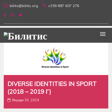
bilitis@bilitis.org
+359 887 607 276
Togg
navig
DIVERSE IDENTITIES IN SPORT
(2018 – 2019 Г)
Януари 30, 2019